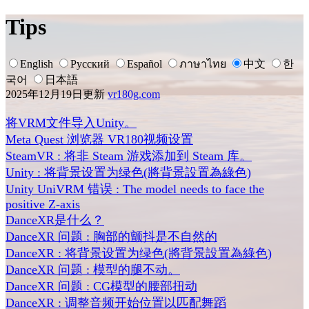
Tips
English
Русский
Español
ภาษาไทย
中文
한
국어
日本語
2025年12月19日更新
vr180g.com
将VRM文件导入Unity。
Meta Quest 浏览器 VR180视频设置
SteamVR : 将非 Steam 游戏添加到 Steam 库。
Unity : 将背景设置为绿色(將背景設置為綠色)
Unity UniVRM 错误 : The model needs to face the
positive Z-axis
DanceXR是什么？
DanceXR 问题 : 胸部的颤抖是不自然的
DanceXR : 将背景设置为绿色(將背景設置為綠色)
DanceXR 问题 : 模型的腿不动。
DanceXR 问题 : CG模型的腰部扭动
DanceXR : 调整音频开始位置以匹配舞蹈