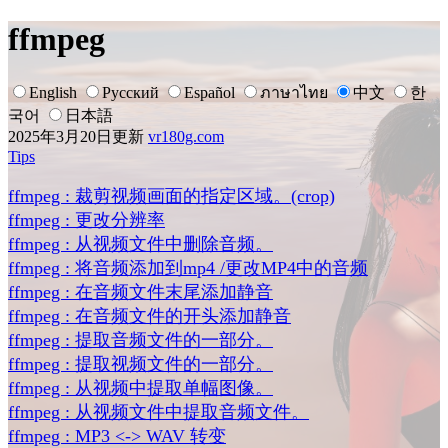
ffmpeg
English
Русский
Español
ภาษาไทย
中文
한
국어
日本語
2025年3月20日更新
vr180g.com
Tips
ffmpeg : 裁剪视频画面的指定区域。(crop)
ffmpeg : 更改分辨率
ffmpeg : 从视频文件中删除音频。
ffmpeg : 将音频添加到mp4 /更改MP4中的音频
ffmpeg : 在音频文件末尾添加静音
ffmpeg : 在音频文件的开头添加静音
ffmpeg : 提取音频文件的一部分。
ffmpeg : 提取视频文件的一部分。
ffmpeg : 从视频中提取单幅图像。
ffmpeg : 从视频文件中提取音频文件。
ffmpeg : MP3 <-> WAV 转变