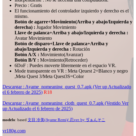
Precio : Gratis
El funcionamiento del controlador izquierdo y derecho es el
mismo.
Botón de agarre+Movimiento(Arriba y abajo/Izquierda y
derecha) :
Jugador Movimiento
Llave de palanca+Arriba y abajo/Izquierda y derecha :
Avatar Movimiento
Botón de disparo+Llave de palanca+Arriba y
abajo/Izquierda y derecha :
Rotación
Botón A/X :
Movimiento(Avanzar)
Botón B/Y :
Movimiento(Retroceder)
6DoF : Puedes moverte libremente en el espacio VR.
Mode transparente en VR : Meta Qeuest 2=Blanco y negro
,Meta Quest 3/Meta Quest3S=Color
Descargar : Ayame_nomeaning_quest_0.7.apk (Ver up Actualizado
el 6 febrero de 2025)
R18
Descargar : Ayame_nomeaning_cloth_quest_0.7.apk (Vestido Ver
up Actualizado el 6 febrero de 2025)
modelo
: based
文目 冷美(Ayame Remi)/ 忍ver. by ゔぁんそこ
vr180g.com