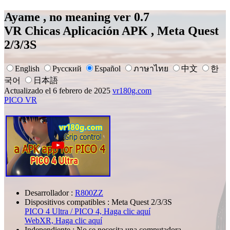
Ayame , no meaning ver 0.7
VR Chicas Aplicación APK , Meta Quest
2/3/3S
English
Русский
Español
ภาษาไทย
中文
한
국어
日本語
Actualizado el 6 febrero de 2025
vr180g.com
PICO VR
Desarrollador :
R800ZZ
Dispositivos compatibles : Meta Quest 2/3/3S
PICO 4 Ultra / PICO 4, Haga clic aquí
WebXR, Haga clic aquí
Independiente : No se necesita una computadora.