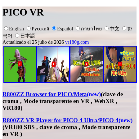
PICO VR
English
Русский
Español
ภาษาไทย
中文
한
국어
日本語
Actualizado el 25 julio de 2026
vr180g.com
R800ZZ Browser for PICO/Meta
(new)
(clave de
croma , Mode transparente en VR , WebXR ,
VR180)
R800ZZ VR Player for PICO 4 Ultra/PICO 4
(new)
(VR180 SBS , clave de croma , Mode transparente
en VR )