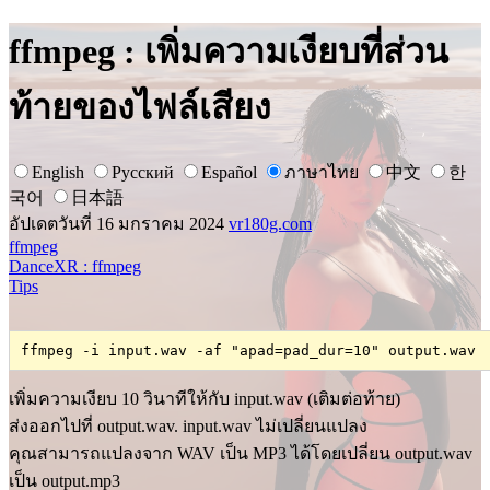
ffmpeg : เพิ่มความเงียบที่ส่วน
ท้ายของไฟล์เสียง
English
Русский
Español
ภาษาไทย
中文
한
국어
日本語
อัปเดตวันที่ 16 มกราคม 2024
vr180g.com
ffmpeg
DanceXR : ffmpeg
Tips
ffmpeg -i input.wav -af "apad=pad_dur=10" output.wav
เพิ่มความเงียบ 10 วินาทีให้กับ input.wav (เติมต่อท้าย)
ส่งออกไปที่ output.wav. input.wav ไม่เปลี่ยนแปลง
คุณสามารถแปลงจาก WAV เป็น MP3 ได้โดยเปลี่ยน output.wav
เป็น output.mp3