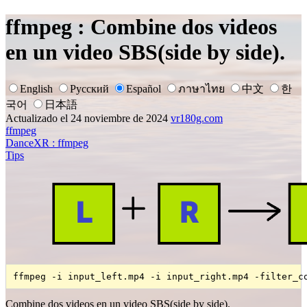
ffmpeg : Combine dos videos
en un video SBS(side by side).
English
Русский
Español
ภาษาไทย
中文
한
국어
日本語
Actualizado el 24 noviembre de 2024
vr180g.com
ffmpeg
DanceXR : ffmpeg
Tips
ffmpeg -i input_left.mp4 -i input_right.mp4 -filter_c
Combine dos videos en un video SBS(side by side).