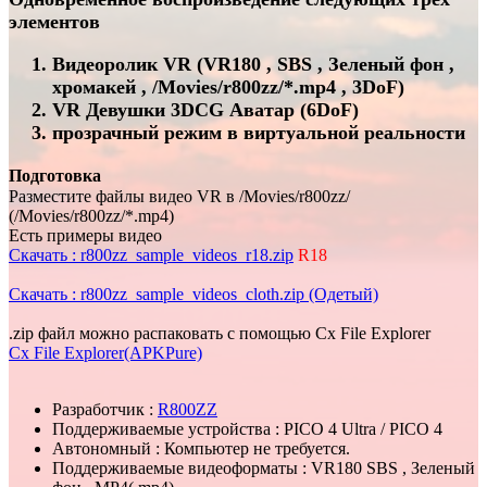
элементов
Видеоролик VR (VR180 , SBS , Зеленый фон ,
хромакей , /Movies/r800zz/*.mp4 , 3DoF)
VR Девушки 3DCG Аватар (6DoF)
прозрачный режим в виртуальной реальности
Подготовка
Разместите файлы видео VR в /Movies/r800zz/
(/Movies/r800zz/*.mp4)
Есть примеры видео
Скачать : r800zz_sample_videos_r18.zip
R18
Скачать : r800zz_sample_videos_cloth.zip (Одетый)
.zip файл можно распаковать с помощью Cx File Explorer
Cx File Explorer(APKPure)
Разработчик :
R800ZZ
Поддерживаемые устройства : PICO 4 Ultra / PICO 4
Автономный : Компьютер не требуется.
Поддерживаемые видеоформаты : VR180 SBS , Зеленый