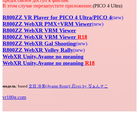
предоставлен доступ к файлам.
В этом случае перезапустите приложение.
(PICO 4 Ultra)
R800ZZ VR Player for PICO 4 Ultra/PICO 4
(new)
R800ZZ WebXR PMX+VRM Viewer
(new)
R800ZZ WebXR VRM Viewer
R800ZZ WebXR VRM Viewer
R18
R800ZZ WebXR Gal Shooting
(new)
R800ZZ WebXR Volley Rally
(new)
WebXR Unity,Ayame no meaning
WebXR Unity,Ayame no meaning
R18
модель
: based
文目 冷美(Ayame Remi)/ 忍ver. by ゔぁんそこ
vr180g.com