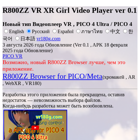
R800ZZ VR XR Girl Video Player ver 0.1
Новый тип Видеоплеер VR , PICO 4 Ultra / PICO 4
English
Русский
Español
ภาษาไทย
中文
한
국어
日本語
vr180g.com
3 августа 2026 года Обновление (Ver 0.1 , APK 18 февраля
2025 года Обновление)
PICO VR
Возможно, новый R800ZZ Browser лучше, чем это
приложение.
R800ZZ Browser for PICO/Meta
(хромакей , AR
, WebXR , VR180)
Разработка этого приложения была прекращена, оставив
недостаток — невозможность выбора файлов.
Когда‑нибудь разработка может быть возобновлена.