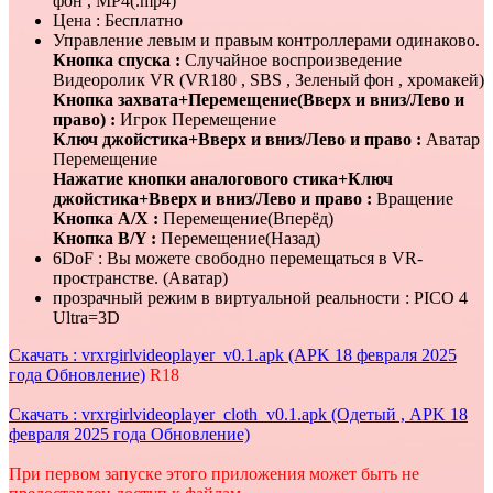
фон , MP4(.mp4)
Цена : Бесплатно
Управление левым и правым контроллерами одинаково.
Кнопка спуска :
Случайное воспроизведение
Видеоролик VR (VR180 , SBS , Зеленый фон , хромакей)
Кнопка захвата+Перемещение(Вверх и вниз/Лево и
право) :
Игрок Перемещение
Ключ джойстика+Вверх и вниз/Лево и право :
Аватар
Перемещение
Нажатие кнопки аналогового стика+Ключ
джойстика+Вверх и вниз/Лево и право :
Вращение
Кнопка A/X :
Перемещение(Вперёд)
Кнопка B/Y :
Перемещение(Назад)
6DoF : Вы можете свободно перемещаться в VR-
пространстве. (Аватар)
прозрачный режим в виртуальной реальности : PICO 4
Ultra=3D
Скачать : vrxrgirlvideoplayer_v0.1.apk (APK 18 февраля 2025
года Обновление)
R18
Скачать : vrxrgirlvideoplayer_cloth_v0.1.apk (Одетый , APK 18
февраля 2025 года Обновление)
При первом запуске этого приложения может быть не