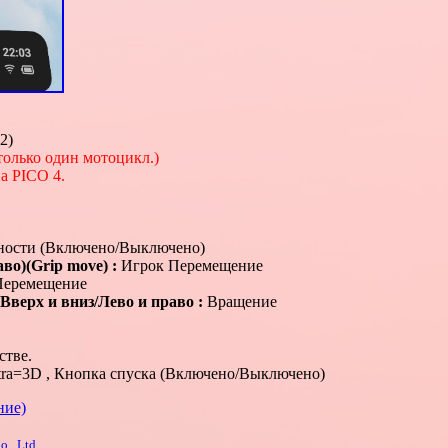
2)
только один мотоцикл.)
а PICO 4.
ности (Включено/Выключено)
о)(Grip move) :
Игрок Перемещение
Перемещение
верх и вниз/Лево и право :
Вращение
стве.
ltra=3D , Кнопка спуска (Включено/Выключено)
ние)
., Ltd.