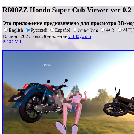
R800ZZ Honda Super Cub Viewer ver 0.2
Это приложение предназначено для просмотра 3D-мод
English
Русский
Español
ภาษาไทย
中文
한국
16 июня 2025 года Обновление
vr180g.com
PICO VR