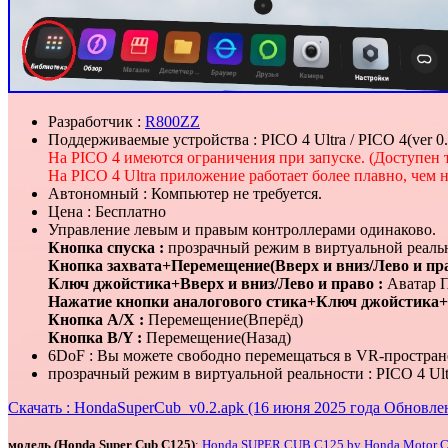
Разработчик :
R800ZZ
Поддерживаемые устройства : PICO 4 Ultra / PICO 4(ver 0.
На PICO 4 имеются ограничения при запуске. (Доступен 
На PICO 4 Ultra приложение работает более плавно, чем н
Автономный : Компьютер не требуется.
Цена : Бесплатно
Управление левым и правым контроллерами одинаково.
Кнопка спуска :
прозрачный режим в виртуальной реаль
Кнопка захвата+Перемещение(Вверх и вниз/Лево и прав
Ключ джойстика+Вверх и вниз/Лево и право :
Аватар 
Нажатие кнопки аналогового стика+Ключ джойстика+В
Кнопка A/X :
Перемещение(Вперёд)
Кнопка B/Y :
Перемещение(Назад)
6DoF : Вы можете свободно перемещаться в VR-простран
прозрачный режим в виртуальной реальности : PICO 4 U
Скачать : HondaSuperCub_v0.2.apk (16 июня 2025 года Обновле
модель (Honda Super Cub C125)
:
Honda SUPER CUB C125 by Honda Motor Co