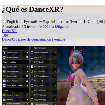
¿Qué es DanceXR?
English
Русский
Español
ภาษาไทย
中文
한국
Actualizado el 3 febrero de 2024
vr180g.com
DanceXR
Tips
DanceXR juego de demostración (youtube)