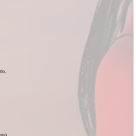
io.
nto)