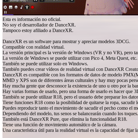
Esta es información no oficial.
No soy el desarrollador de DanceXR.
Tampoco estoy afiliado a DanceXR.
DanceXR es un software para mostrar y apreciar modelos 3DCG.
Compatible con realidad virtual.
La versión principal es la versión de Windows (VR y no VR), pero t
La versión de Windows se puede utilizar con Pico 4, Meta Quest, et
También se puede utilizar solo en Windows.
También puedes crear vídeos de realidad virtual con DanceXR Creat
DanceXR es compatible con los formatos de datos de modelo PM
MMD y XPS son de diferentes áreas culturales y hay muy pocas perso
Hay mucha gente que desconoce la existencia de uno u otro por la bar
Hay varias formas de usarlo, pero una forma de usarlo es hacer que 3
También se puede utilizar R18, pero el usuario debe preparar los dato
Tiene funciones R18 como la posibilidad de quitarse la ropa, sacudir l
Puedes reproducir tanto el movimiento de sacudir el pecho como el m
Dependiendo del modelo, tus senos se balancearán cuando los toques
También está DanceXR Pure, que elimina la funcionalidad R18.
Tiene una función de movimiento automático de la cámara.
Una característica útil para la realidad virtual es la capacidad de fij