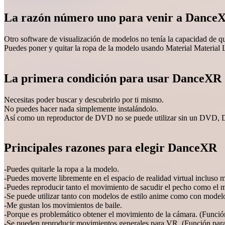
La razón número uno para venir a Dance
Otro software de visualización de modelos no tenía la capacidad de qu
Puedes poner y quitar la ropa de la modelo usando Material Material 
La primera condición para usar DanceXR
Necesitas poder buscar y descubrirlo por ti mismo.
No puedes hacer nada simplemente instalándolo.
Así como un reproductor de DVD no se puede utilizar sin un DVD, D
Principales razones para elegir DanceXR
-Puedes quitarle la ropa a la modelo.
-Puedes moverte libremente en el espacio de realidad virtual incluso
-Puedes reproducir tanto el movimiento de sacudir el pecho como el 
-Se puede utilizar tanto con modelos de estilo anime como con modelo
-Me gustan los movimientos de baile.
-Porque es problemático obtener el movimiento de la cámara. (Funci
-Se pueden reproducir movimientos generales para VR. (Función para f