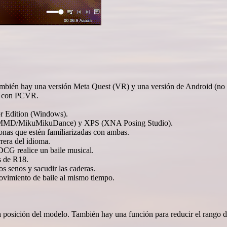
ambién hay una versión Meta Quest (VR) y una versión de Android (no
c. con PCVR.
or Edition (Windows).
X(MMD/MikuMikuDance) y XPS (XNA Posing Studio).
nas que estén familiarizadas con ambas.
rera del idioma.
DCG realice un baile musical.
s de R18.
os senos y sacudir las caderas.
ovimiento de baile al mismo tiempo.
.
ar la posición del modelo. También hay una función para reducir el rango